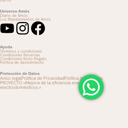
Libros
Universo Amós
Diario de Amós
Los Mandamientos de Amós
Y
I
F
o
n
a
Ayuda
u
s
c
Términos y condiciones
Condiciones Reservas
Condiciones Bono Regalo
Política de desistimiento
t
t
e
Protección de Datos
Aviso legal
Política de Privacidad
Política de Cookies
u
a
b
PROYECTO «Mejora de la eficiencia energética en
electrodomésticos.»
b
g
o
e
r
o
a
k