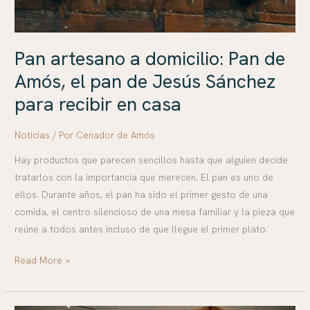
de
Jesús
Sánchez
Pan artesano a domicilio: Pan de
para
Amós, el pan de Jesús Sánchez
recibir
en
para recibir en casa
casa
Noticias
/ Por
Cenador de Amós
Hay productos que parecen sencillos hasta que alguien decide
tratarlos con la importancia que merecen. El pan es uno de
ellos. Durante años, el pan ha sido el primer gesto de una
comida, el centro silencioso de una mesa familiar y la pieza que
reúne a todos antes incluso de que llegue el primer plato.
Read More »