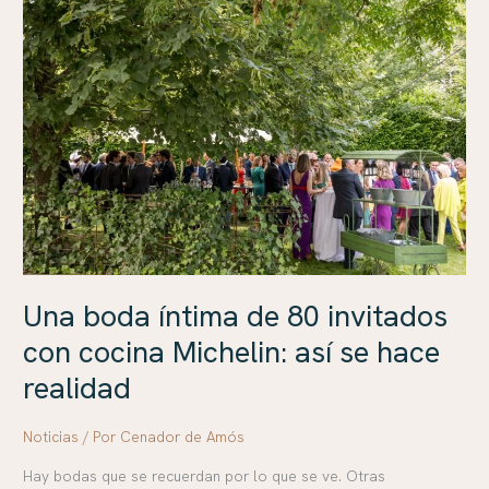
boda
íntima
de
80
invitados
con
cocina
Michelin:
así
se
hace
Una boda íntima de 80 invitados
realidad
con cocina Michelin: así se hace
realidad
Noticias
/ Por
Cenador de Amós
Hay bodas que se recuerdan por lo que se ve. Otras