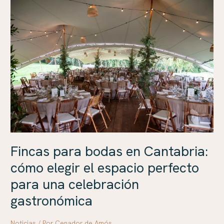
Fincas
para
bodas
en
Cantabria:
cómo
elegir
el
espacio
perfecto
para
una
Fincas para bodas en Cantabria:
celebración
cómo elegir el espacio perfecto
gastronómica
para una celebración
gastronómica
Noticias
/ Por
Cenador de Amós