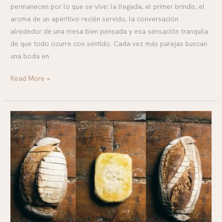
permanecen por lo que se vive: la llegada, el primer brindis, el
aroma de un aperitivo recién servido, la conversación
alrededor de una mesa bien pensada y esa sensación tranquila
de que todo ocurre con sentido. Cada vez más parejas buscan
una boda en
Read More »
Pan
artesano
a
domicilio:
Pan
de
Amós,
el
pan