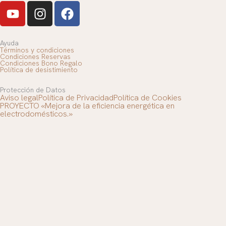
Y
I
F
o
n
a
u
s
c
t
t
e
Ayuda
Términos y condiciones
u
a
b
Condiciones Reservas
Condiciones Bono Regalo
b
g
o
Política de desistimiento
e
r
o
Protección de Datos
a
k
Aviso legal
Política de Privacidad
Política de Cookies
m
PROYECTO «Mejora de la eficiencia energética en
electrodomésticos.»
Pan
-
+
AÑADIR AL CARRITO
Contacte con nosotros
de
Atención telefónica:
Pasas
(+34) 942 50 82 43
y
Horario de reservas:
Nueces
Miércoles a Domingo de 10:00 a 17:00 h.
800